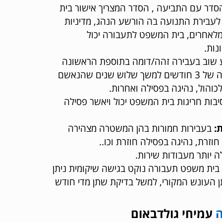
דר עם התביעה , הסדר המצריך אישור בית
לעבירת התנועה בה הורשע הנהג, מדיניות
ר מלאחרים, בית המשפט לתעבורה יכול
נות.
שוב בעבירה זהה/דומה בתוספת הראשונה
והשניה למשך זמן מסויים אזי תופעל אותה פסילה. למשל : פסילה של 3 חודשים למשך שלוש שנים שהנאשם
והול, נהיגה בפסילה ואחרות.
יבות חריגות בית המשפט יכול ויאשר פסילה
:
בעבירות חמורות בהן המשטרה מצהירה
זרת, נהיגה בפסילה חוזרת וכו..
 יותר מעבודות שירות.
ית משפט תעבורה נוקט בגישה שיקומית ניתן
 העונש המקורי, למשל בדיקת שתן מדי חודש
ה
עמיחי גולדבאום