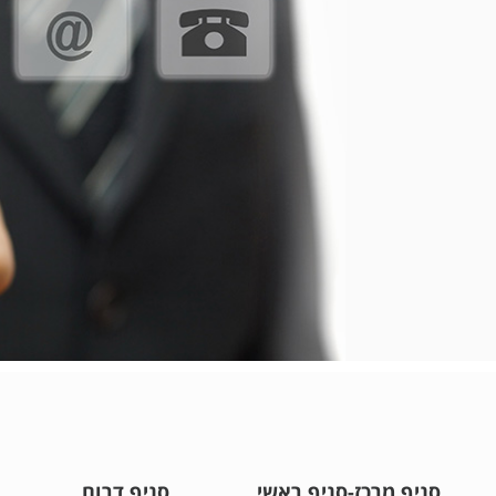
סניף מרכז-סניף ראשי
סניף דרום