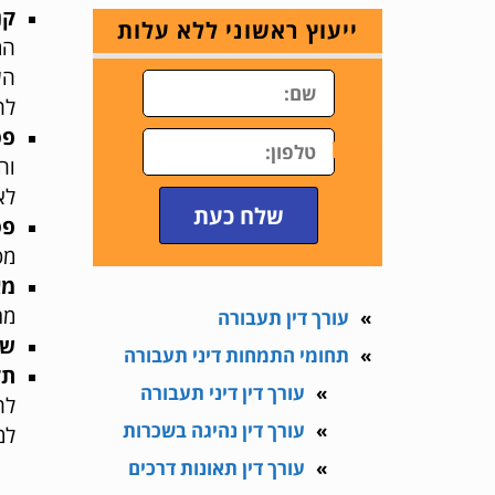
קנ
ייעוץ ראשוני ללא עלות
המ
הע
ש
לה
פס
טלפון
לא
שלח כעת
פס
מס
מא
מר
עורך דין תעבורה
של
תחומי התמחות דיני תעבורה
תק
עורך דין דיני תעבורה
לה
עורך דין נהיגה בשכרות
למ
עורך דין תאונות דרכים