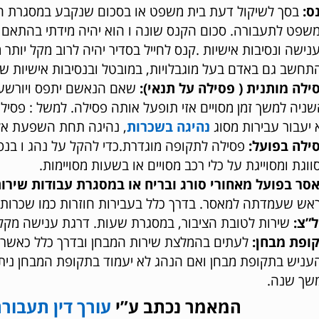
ס:
בסך לשיקול דעת בית משפט או בסכום שנקבע במסגרת הס
שפט לתעבורה. סכום הקנס שונה ו הוא יהיה מידתי בהתאם 
נישה ונסיבות אישיות .קנס לחייל בסדיר יהיה לרוב מקל יות
תחשב גם באדם בעל מוגבלויות, במובטל ובנסיבות אישיות שו
ילה מותנית ( פסילה על תנאי):
שאם הנאשם יתפס ויורשע 
 יעבור עבירות מסוג
נהיגה בשכרות
, נהיגה תחת השפעת אלכ
ילה בפועל:
פסילה לתקופה מוגדרת.כדי להקל על נהג ו בנס
ווגת ומסוייגת על כלי רכב מסויים או בשעות מסויימות.
סר בפועל מאחורי סורג ובריח או במסגרת עבודות שירות
אש שעמדתה למאסר. בדרך כלל בעבירות חוזרות כמו שכרות חו
”צ:
שירות לטובת הציבור, במסגרת שעות. דרגת ענישה מקלה
ופת מבחן:
לעתים בהמלצת שירות המבחן ובדרך כלל כאשר ב
עניש בתקופת מבחן ואם הנהג לא יעמוד בתקופת המבחן ניתן
שך שנה.
המאמר נכתב ע”י
עורך דין תעבור