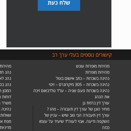
שלח כעת
קישורים נוספים בעלי ערך רב
מהירות מופרזת עונש
מהירות 
מהירות מופרזת
נהג חד
נהיגה בשכרות – כתב אישום בוטל
נהג לא
נהיגה בשכרות – 305 מיקרוגרם – זיכוי
נהג בפ
נהיגה בשכרות פעם שניה – עו”ד גולדבאום זיכה
המכון ה
את הנהג
דוחות 
עורך דין ברמת גן
משרד ה
מחיר הוגן של עורך דין תעבורה – מהו ?
נהיגה ב
עורך דין תעבורה הכי טוב שיש – עניין של
שאלות 
השקפה ודיעה. אבוי לעוה”ד שיעיד על עצמו
מפת את
ככזה
מדיניות