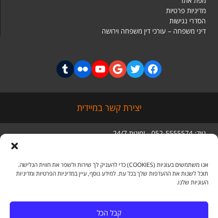
מפת אתר
מדיניות פרטיות
הסדרי נגישות
דיני משפחה – עורכי דין משפחה וירושה
יצירת קשר במיידית
נייד: 052-5555574 - זמינות 24/7
טלפון: 03-5056285
סניף ראשי: מגדל בסר 3 קומה 5,
בני ברק
אנו משתמשים בעוגיות (COOKIES) כדי להעניק לך שירות ולשפר את חווית הגלישה.
תוכל לשנות את ההעדפות שלך בכל עת. למידע נוסף, עיין במדיניות הפרטיות ומדיניות
העוגיות שלנו.
מדיה חברתית
קבל הכל