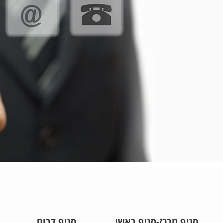
סניף מרכז-סניף ראשי
סניף דרום