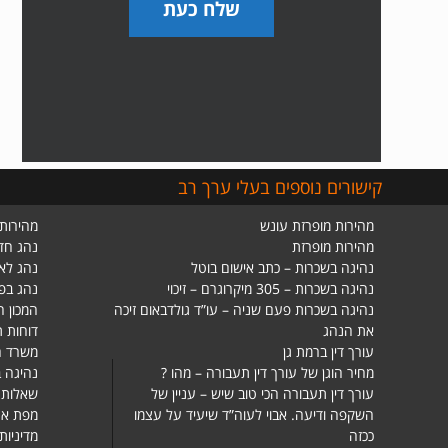
שלח כעת
קישורים נוספים בעלי ערך רב
מהירות מופרזת עונש
מהירות 
מהירות מופרזת
נהג חד
נהיגה בשכרות – כתב אישום בוטל
נהג לא
נהיגה בשכרות – 305 מיקרוגרם – זיכוי
נהג בפ
נהיגה בשכרות פעם שניה – עו”ד גולדבאום זיכה
המכון ה
את הנהג
דוחות 
עורך דין ברמת גן
משרד ה
מחיר הוגן של עורך דין תעבורה – מהו ?
נהיגה ב
עורך דין תעבורה הכי טוב שיש – עניין של
שאלות 
השקפה ודיעה. אבוי לעוה”ד שיעיד על עצמו
מפת את
ככזה
מדיניות