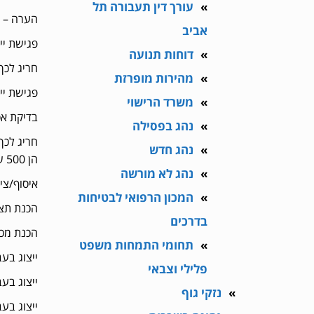
עורך דין תעבורה תל
הערה – 
אביב
פגישת ייע
דוחות תנועה
חריג לכך – 
מהירות מופרזת
פגישת ייעוץ
משרד הרישוי
בדיקת אסופ
נהג בפסילה
חריג לכך
נהג חדש
הן 500 ש”ח – 2000 ש”ח.
נהג לא מורשה
איסוף/צילו
המכון הרפואי לבטיחות
הכנת תצהיר
בדרכים
הכנת מכתב 
תחומי התמחות משפט
ייצוג בעבי
פלילי וצבאי
ייצוג בעבירת מהירות 
נזקי גוף
ייצוג בעבירת נהיגה בשכרות