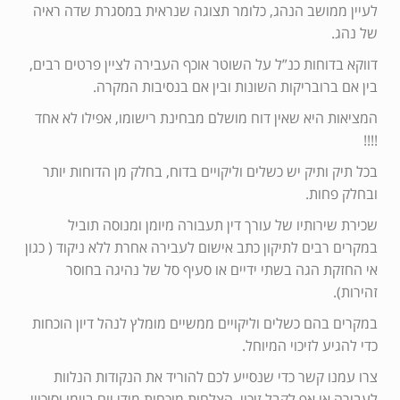
לעיין ממושב הנהג, כלומר תצוגה שנראית במסגרת שדה ראיה
של נהג.
דווקא בדוחות כנ”ל על השוטר אוכף העבירה לציין פרטים רבים,
בין אם ברובריקות השונות ובין אם בנסיבות המקרה.
המציאות היא שאין דוח מושלם מבחינת רישומו, אפילו לא אחד
!!!!
בכל תיק ותיק יש כשלים וליקויים בדוח, בחלק מן הדוחות יותר
ובחלק פחות.
שכירת שירותיו של עורך דין תעבורה מיומן ומנוסה תוביל
במקרים רבים לתיקון כתב אישום לעבירה אחרת ללא ניקוד ( כגון
אי החזקת הגה בשתי ידיים או סעיף סל של נהיגה בחוסר
זהירות).
במקרים בהם כשלים וליקויים ממשיים מומלץ לנהל דיון הוכחות
כדי להגיע לזיכוי המיוחל.
צרו עמנו קשר כדי שנסייע לכם להוריד את הנקודות הנלוות
לעבירה או אף לקבל זיכוי, הצלחות מוכחות מידי יום ביומו וסיכויי