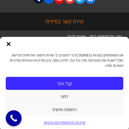
יצירת קשר במיידית
נייד: 052-5555574 - זמינות 24/7
טלפון: 03-5056285
סניף ראשי: מגדל בסר 3 קומה 5,
בני ברק
אנו משתמשים בעוגיות (COOKIES) כדי להעניק לך שירות ולשפר את חווית הגלישה.
תוכל לשנות את ההעדפות שלך בכל עת. למידע נוסף, עיין במדיניות הפרטיות ומדיניות
העוגיות שלנו.
מדיה חברתית
קבל הכל
דחה
Tumblr
Flickr
YouTube
Google+
Twitter
Facebook
התאמה אישית
גלילה
ייעוץ ללא עלות
כל הזכויות שמורות לעמיחי גולדבאום עורך דין תעבורה ותאונות דרכים
מדיניות פרטיות
מדיניות פרטיות
לראש