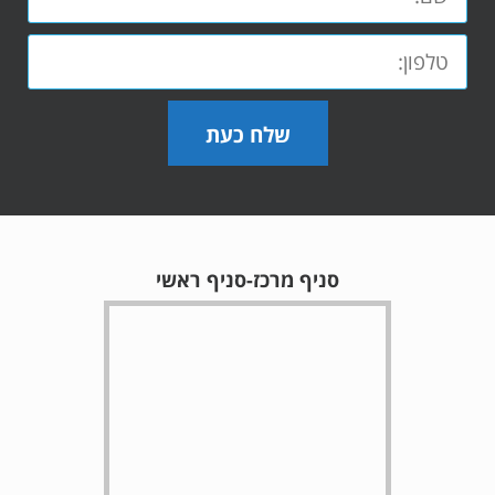
שלח כעת
סניף מרכז-סניף ראשי