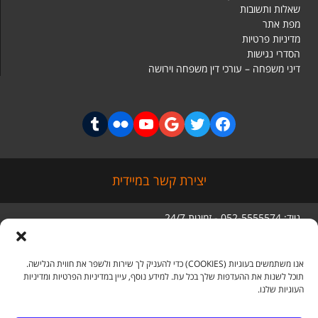
שאלות ותשובות
מפת אתר
מדיניות פרטיות
הסדרי נגישות
דיני משפחה – עורכי דין משפחה וירושה
יצירת קשר במיידית
נייד: 052-5555574 - זמינות 24/7
טלפון: 03-5056285
סניף ראשי: מגדל בסר 3 קומה 5,
בני ברק
אנו משתמשים בעוגיות (COOKIES) כדי להעניק לך שירות ולשפר את חווית הגלישה.
תוכל לשנות את ההעדפות שלך בכל עת. למידע נוסף, עיין במדיניות הפרטיות ומדיניות
העוגיות שלנו.
מדיה חברתית