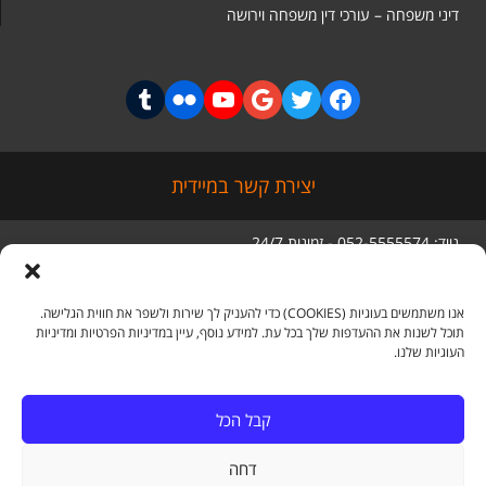
דיני משפחה – עורכי דין משפחה וירושה
יצירת קשר במיידית
נייד: 052-5555574 - זמינות 24/7
טלפון: 03-5056285
סניף ראשי: מגדל בסר 3 קומה 5,
בני ברק
אנו משתמשים בעוגיות (COOKIES) כדי להעניק לך שירות ולשפר את חווית הגלישה.
תוכל לשנות את ההעדפות שלך בכל עת. למידע נוסף, עיין במדיניות הפרטיות ומדיניות
העוגיות שלנו.
מדיה חברתית
קבל הכל
דחה