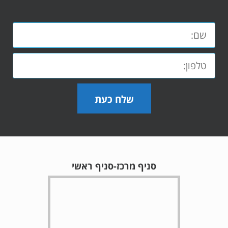
שלח כעת
סניף מרכז-סניף ראשי