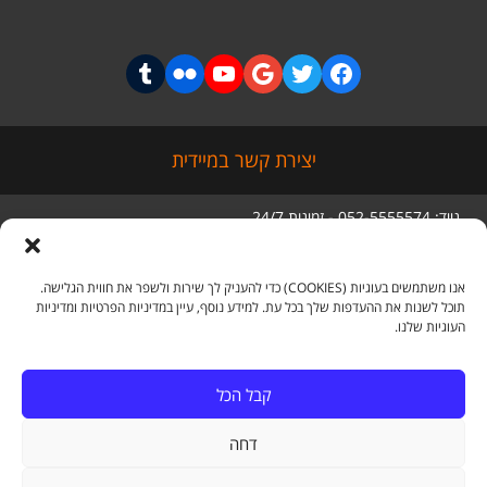
יצירת קשר במיידית
נייד: 052-5555574 - זמינות 24/7
טלפון: 03-5056285
סניף ראשי: מגדל בסר 3 קומה 5,
בני ברק
אנו משתמשים בעוגיות (COOKIES) כדי להעניק לך שירות ולשפר את חווית הגלישה.
תוכל לשנות את ההעדפות שלך בכל עת. למידע נוסף, עיין במדיניות הפרטיות ומדיניות
העוגיות שלנו.
מדיה חברתית
קבל הכל
דחה
Tumblr
Flickr
YouTube
Google+
Twitter
Facebook