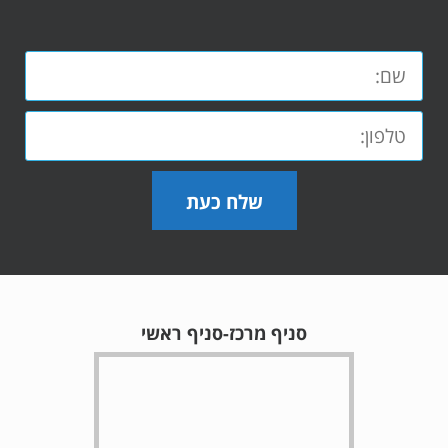
שלח כעת
סניף מרכז-סניף ראשי