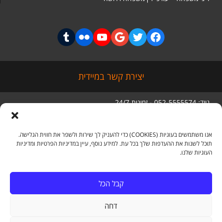
יצירת קשר במיידית
נייד: 052-5555574 - זמינות 24/7
טלפון: 03-5056285
סניף ראשי: מגדל בסר 3 קומה 5,
בני ברק
אנו משתמשים בעוגיות (COOKIES) כדי להעניק לך שירות ולשפר את חווית הגלישה.
תוכל לשנות את ההעדפות שלך בכל עת. למידע נוסף, עיין במדיניות הפרטיות ומדיניות
העוגיות שלנו.
מדיה חברתית
קבל הכל
דחה