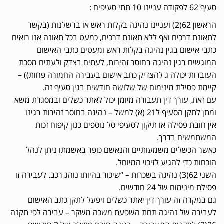
סעיף 62 לפקודה עניינו 10 תתי סעיפים :
הראשון 62(2) ועניינו נהיגה בקלות ראש או ברשלנות (בקשר
לתאונת דרכים ואף ללא תאונת דרכים, כמעט בכל תאונה אנו רואים
כתבי אישום בגין נהיגה בקלות ראש ומעטים כתבי האישום
המוגשים בגין נהיגה בחוסר זהירות, לעתים בצדק ולעתים מסכת
העובדות יכולה ג להצדיק כתב אישום בעבירה החמורה פחות)) –
קיימת פסילת מינימום של שלושה חודשים בגין סעיף זה.
עם זאת, עורך דין תעבורה מיומן יכול לאתר כשלים ובמסגרת משא
ומתן לתקן הסעיף ל21 (א) למשל – נהיגה בחוסר זהירות בגינו
אין חובת פסילה או תיקון לסעיפי סל נוספים כגון קיפוח זכות
המשתמשים בדרך.
כאשר הכשלים משמעותיים והנאשם כופר באשמתו ניתן לנהל
הוכחות כדי להגיע לזיכוי המיוחל.
השני 62(3) נהיגה בשכרות – “שיכור בהיותו נוהג רכב. לעבירה זו
פסילת מינימום של 24 חודשים.
גם במקרה זה עורך דין יאתר כשלים ויפעל לתקן כתב האישום
לעבירה של נהיגה תחת השפעת משכה משקר – עבירה לפי תקנה