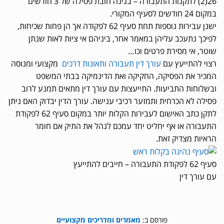
26(2) לתקנות התעבורה – בגינה חובת פסילה של 3 חודשים
במקום 24 חודשים לסעיף המקורי.
ישנן עבירות נוספות תחת סעיף 62 לפקודה אך הן פחות שכיחות,
לפיכך נתעכב עליהן במאמר אחר, ביניהם אי ציות לאות שנתן
שוטר, אי מסירת פרטים וכו…
רצוי להתייעץ עם
עורך דין תעבורה ותאונות דרכים
מקצועי ומנוסה
המכיר את הפסיקה, החקיקה ואת הדינמיקה בבתי המשפט
ובשלוחות התביעות. התייעצות עם עורך דין מתאים תמנע לרוב
פסילה לא הכרחית ותמזער רכיבי ענישה. עורך הדין יבדוק האם ניתן
לתקן כתב האישום לעבירות הקלות יותר במקום סעיף 62 לפקודת
התעבורה או אף יחליט יחד עמכם לנהל את התיק אם חומר
הראיות מצדיק זאת.
סעיף 62 לפקודת התעבורה – חייבים להתייעץ
עם עורך דין
פורסם ב:
מאמרים ומדריכים מקצועיים