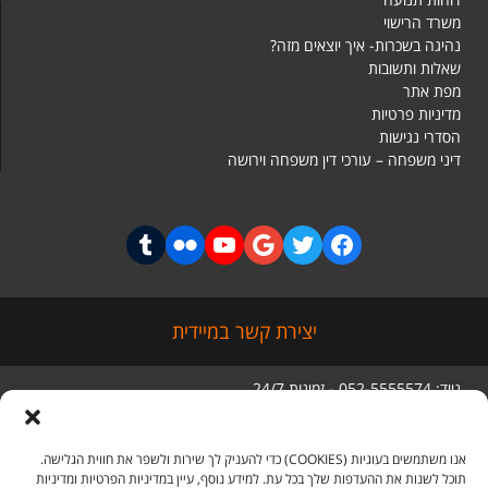
משרד הרישוי
נהיגה בשכרות- איך יוצאים מזה?
שאלות ותשובות
מפת אתר
מדיניות פרטיות
הסדרי נגישות
דיני משפחה – עורכי דין משפחה וירושה
יצירת קשר במיידית
נייד: 052-5555574 - זמינות 24/7
טלפון: 03-5056285
סניף ראשי: מגדל בסר 3 קומה 5,
בני ברק
אנו משתמשים בעוגיות (COOKIES) כדי להעניק לך שירות ולשפר את חווית הגלישה.
תוכל לשנות את ההעדפות שלך בכל עת. למידע נוסף, עיין במדיניות הפרטיות ומדיניות