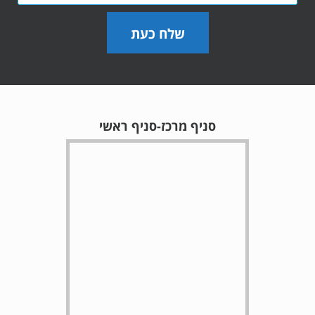
שלח כעת
סניף מרכז-סניף ראשי