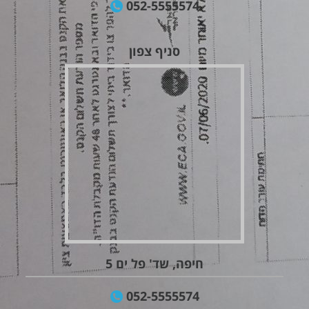
052-5555574
סניף צפון
חיפה, שד' פל ים 5
052-5555574