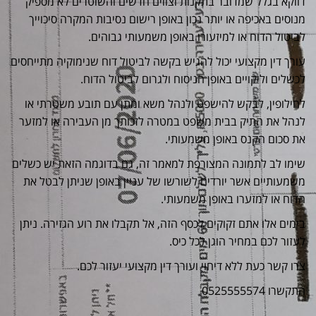
דווקא בגלל שמדובר בתקנות וצווים חדשים והשוטרים לא מספיק
מנוסים באכיפה או יותר נכון באופן רישום נסיבות המקרה סיכוייך
לביטול הדוח או למיזעורו באופן משמעותי גבוהים.
עורך דין מקצועי יכול להגיש בקשה לביטול דוח שנימוקיה מתייחסים
לכשלים וליקויים באופן הניסוח ולגרום לביטול הדוח.
לחילופין, לבקש להישפט ולנהל משא ומתן עם תובע משטרתי או
לנהל את התיק בבית משפט במטרה לזכותך מן העבירה או למזער
את סכום הקנס באופן משמעותי.
שימו לב לתמונה המצורפת למאמר זה, גם בדוגמה הזאת יש כשלים
משמעותיים אשר יורדים לשורשו של עניין באופן שניתן לבטל את
הדוח או למזערו באופן משמעותי.
בימים אלו אתם זקוקים לכסף הזה, אל תקבלו את רוע הגזירה. ניתן
לעזור לכם במחיר הוגן לכל כיס.
צרו קשר כעת ללא דיחוי ועורך דין מקצועי יעזור לכם.
התקשרו 0525555574