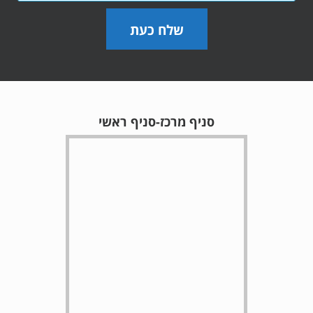
שלח כעת
סניף מרכז-סניף ראשי