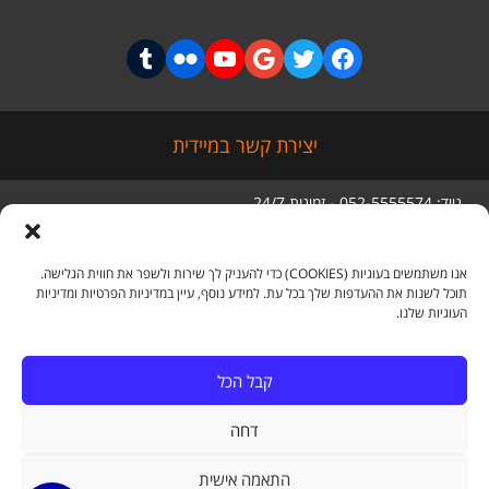
יצירת קשר במיידית
נייד: 052-5555574 - זמינות 24/7
טלפון: 03-5056285
סניף ראשי: מגדל בסר 3 קומה 5,
בני ברק
אנו משתמשים בעוגיות (COOKIES) כדי להעניק לך שירות ולשפר את חווית הגלישה.
תוכל לשנות את ההעדפות שלך בכל עת. למידע נוסף, עיין במדיניות הפרטיות ומדיניות
העוגיות שלנו.
מדיה חברתית
קבל הכל
דחה
Tumblr
Flickr
YouTube
Google+
Twitter
Facebook
התאמה אישית