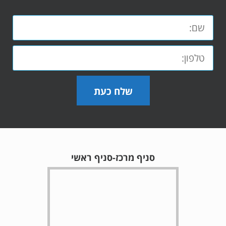
שלח כעת
סניף מרכז-סניף ראשי