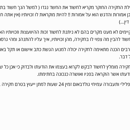
לת החקירה החוקר מקריא לחשוד את החשד נגדו ( למשל הנך חשוד בת
ן אמורות והדגש הוא על אמורות !! להיות מוקראות לו זכויותיו (אין א
דין…)
יימים לא מעט מקרים בהם לא ניתנת לחשוד זכות ההיוועצות וזכויותיו הא
שוד להבין מה צפוי לו בחקירה, מהן זכויותיו, איך עליו להתנהג ומהי גרס
בים הכנה מתאימה לחקירה יכולה למנוע הגשת כתב אישום או תקל באו
 דבר.
קירה מומלץ לחשוד לבקש לקרוא בעצמו את הודעתו ולבדוק כי אכן כל ש
הודעתו אשר הוקראה בפניו ואושרה כנכונה בחתימתו.
בורה עמיחי גולדבאום זמין 24 שעות למתן ייעוץ בטרם חקירה בנייד 052-5555574