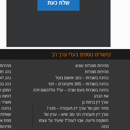
שלח כעת
קישורים נוספים בעלי ערך רב
מהירות מופרזת עונש
מהירות 
מהירות מופרזת
נהג חד
נהיגה בשכרות – כתב אישום בוטל
נהג לא
נהיגה בשכרות – 305 מיקרוגרם – זיכוי
נהג בפ
נהיגה בשכרות פעם שניה – עו”ד גולדבאום זיכה
המכון ה
את הנהג
דוחות 
עורך דין ברמת גן
משרד ה
מחיר הוגן של עורך דין תעבורה – מהו ?
נהיגה ב
עורך דין תעבורה הכי טוב שיש – עניין של
שאלות 
השקפה ודיעה. אבוי לעוה”ד שיעיד על עצמו
מפת את
ככזה
מדיניות