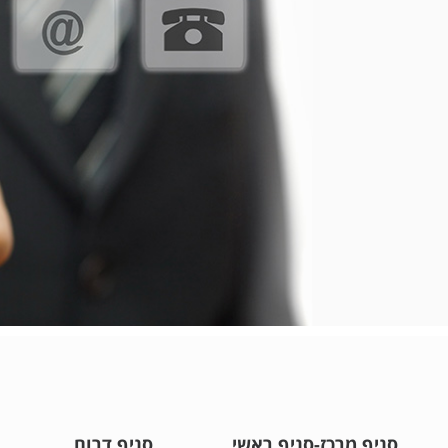
סניף מרכז-סניף ראשי
סניף דרום