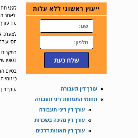
ייעוץ ראשוני ללא עלות
לפני תחי
ולאחר מכ
עם עורך 
ש
לצערנו ק
טלפון
תסייע לח
במקרים ר
שלח כעת
בסופו של
בסיום הח
כי זוהי 
עורך דין תעבורה
עורך דין פלילי ותע
תחומי התמחות דיני תעבורה
עורך דין דיני תעבורה
עורך דין נהיגה בשכרות
עורך דין תאונות דרכים