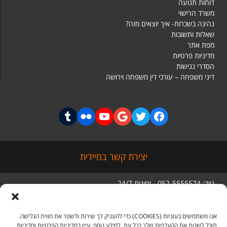
דוחות תנועה
משרד הרישוי
נהיגה בשכרות- איך יוצאים מזה?
שאלות ותשובות
מפת אתר
מדיניות פרטיות
הסדרי נגישות
דיני משפחה – עורכי דין משפחה וירושה
יצירת קשר במיידית
נייד: 052-5555574 - זמינות 24/7
טלפון: 03-5056285
סניף ראשי: מגדל בסר 3 קומה 5,
בני ברק
אנו משתמשים בעוגיות (COOKIES) כדי להעניק לך שירות ולשפר את חווית הגלישה.
תוכל לשנות את ההעדפות שלך בכל עת. למידע נוסף, עיין במדיניות הפרטיות ומדיניות