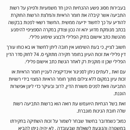
בעבירות מסוג פשע ההנחיות הינן חד משמעיות ולפיהן על רשות
התביעה אשר קיבלה את חומר הראיות והמלצת הרשות החוקרת
להודיע על כך לחשוד ידיעה ממשית .החשוד רשאי לפנות בבקשה
בכתב מנומקת מדוע יהא זה נכון וצודק במקרה הספציפי להימנע
מהגשת כתב אישום בתיק הפלילי ולבצע שימוע פלילי.
חשוב לציין, כי בעת השימוע אין חובה ליתן לחשוד או בא כוחו עורך
דין פלילי את זכות העיון בחומר חקירה מתוקף ס. 74 לחוק סדר הדין
הפלילי שכן זו מוקנית רק לאחר הגשת כתב אישום פלילי.
עם זאת , לעתים ניתן לסניגור אינדיקציה לעניין חומר הראיות או
זכות עיון במקום ללא צילום מתוך חומר הראיות המצוי בידי רשויות
התביעה וזאת לפנים משורת הדין, לרוב ובעיקר כדי ליצן אפשרות
הוגנת.
זאת בשל הנחיות היועמש עת רואה הוא ברשות התביעה רשות
שלה חובת הגינות מוגברת.
כמוכ’ כשמדובר בחשוד שבחר לשמור על זכות השתיקה בחקירתו
במשטרה והנוגעת לשאלות שבעובדה , לא יהיה ניתן להביא